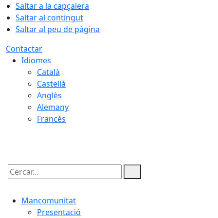
Saltar a la capçalera
Saltar al contingut
Saltar al peu de pàgina
Contactar
Idiomes
Català
Castellà
Anglès
Alemany
Francès
07.08.2026 | 06:50
Cercar:
Mancomunitat
Presentació