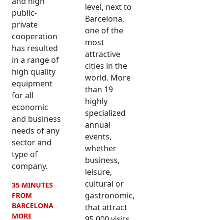
and high
level, next to
public-
Barcelona,
private
one of the
cooperation
most
has resulted
attractive
in a range of
cities in the
high quality
world. More
equipment
than 19
for all
highly
economic
specialized
and business
annual
needs of any
events,
sector and
whether
type of
business,
company.
leisure,
cultural or
35 MINUTES
gastronomic,
FROM
BARCELONA
that attract
MORE
95,000 visits