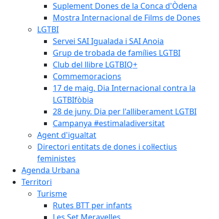
Suplement Dones de la Conca d'Òdena
Mostra Internacional de Films de Dones
LGTBI
Servei SAI Igualada i SAI Anoia
Grup de trobada de famílies LGTBI
Club del llibre LGTBIQ+
Commemoracions
17 de maig. Dia Internacional contra la
LGTBIfòbia
28 de juny. Dia per l'alliberament LGTBI
Campanya #estimaladiversitat
Agent d'igualtat
Directori entitats de dones i col·lectius
feministes
Agenda Urbana
Territori
Turisme
Rutes BTT per infants
Les Set Meravelles