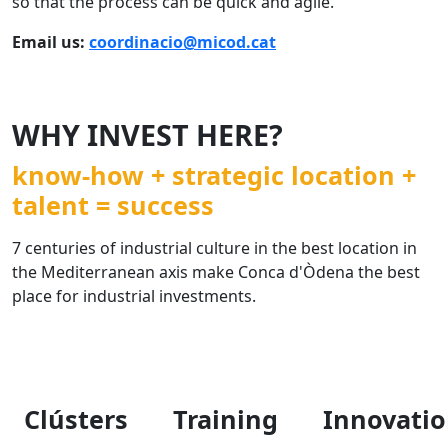
so that the process can be quick and agile.
Email us:
coordinacio@micod.cat
WHY INVEST HERE?
know-how + strategic location +
talent = success
7 centuries of industrial culture in the best location in
the Mediterranean axis make Conca d'Òdena the best
place for industrial investments.
Clústers
Training
Innovati