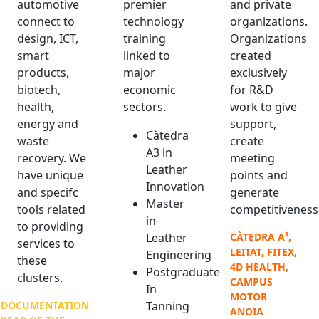
automotive
premier
and private
connect to
technology
organizations.
design, ICT,
training
Organizations
smart
linked to
created
products,
major
exclusively
biotech,
economic
for R&D
health,
sectors.
work to give
energy and
support,
Càtedra
waste
create
A3 in
recovery. We
meeting
Leather
have unique
points and
Innovation
and specifc
generate
Master
tools related
competitiveness
in
to providing
Leather
CÀTEDRA A³,
services to
LEITAT, FITEX,
Engineering
these
4D HEALTH,
Postgraduate
clusters.
CAMPUS
In
MOTOR
DOCUMENTATION
Tanning
ANOIA