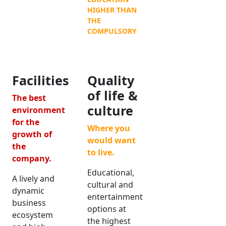
HIGHER THAN
THE
COMPULSORY
Facilities
Quality
of life &
The best
culture
environment
for the
Where you
growth of
would want
the
to live.
company.
Educational,
A lively and
cultural and
dynamic
entertainment
business
options at
ecosystem
the highest