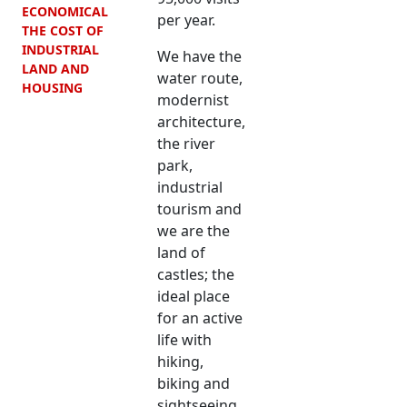
ECONOMICAL
per year.
THE COST OF
INDUSTRIAL
We have the
LAND AND
water route,
HOUSING
modernist
architecture,
the river
park,
industrial
tourism and
we are the
land of
castles; the
ideal place
for an active
life with
hiking,
biking and
sightseeing.