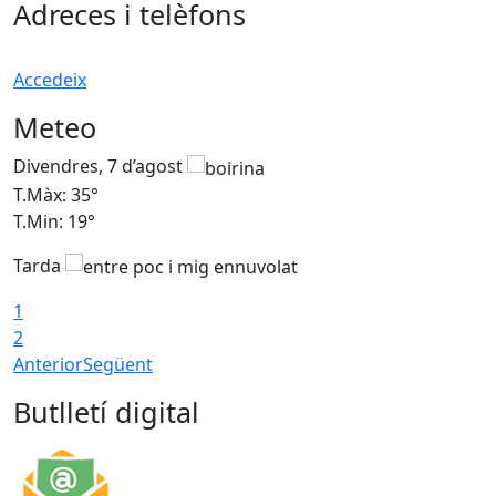
Adreces i telèfons
Accedeix
Meteo
Divendres, 7 d’agost
D
T.Màx: 35°
T
T.Min: 19°
T
Tarda
T
1
2
Anterior
Següent
Butlletí digital