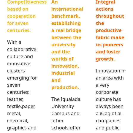
Competitiveness
An
Integral
based on
international
actions
cooperation
benchmark,
throughout
for seven
establishing
the
centuries.
a real bridge
productive
between the
fabric make
With a
university
us pioneers
collaborative
and the
and foster
culture and
worlds of
growth.
innovative
innovation,
clusters
Innovation in
industrial
emerging for
an area with
and
seven
a very
production.
centuries:
corporate
leather,
The Igualada
culture has
textile,paper,
University
always been
metal,
Campus and
a ï€‚ag of all
chemical,
other
companies
graphics and
schools offer
and public