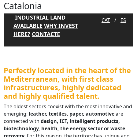
Catalonia
INDUSTRIAL LAND
CAT
/
ES
AVAILABLE
WHY INVEST
HERE?
CONTACTE
Perfectly located in the heart of the
Mediterranean, with first class
infrastructures, highly dedicated
and highly qualified talent.
The oldest sectors coexist with the most innovative and
emerging:
leather, textiles, paper, automotive
are
connected with
design, ICT, intelligent products,
biotechnology, health, the energy sector or waste
recovery.
For this reason, the territory has unique and