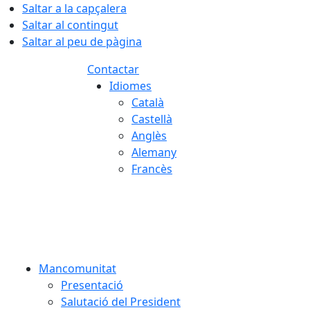
Saltar a la capçalera
Saltar al contingut
Saltar al peu de pàgina
Contactar
Idiomes
Català
Castellà
Anglès
Alemany
Francès
06.08.2026 | 09:39
Mancomunitat
Presentació
Salutació del President