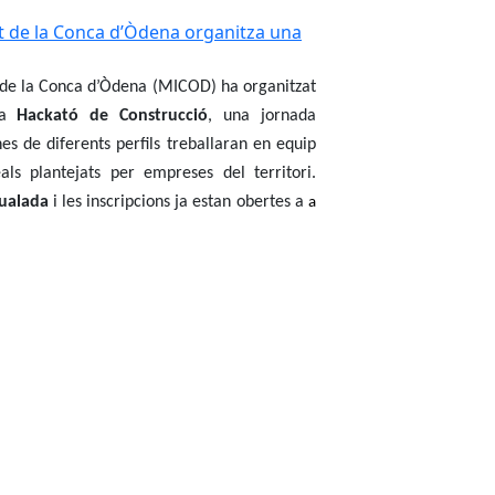
 de la Conca d’Òdena organitza una
de la Conca d’Òdena (MICOD) ha organitzat
a
Hackató de Construcció
, una jornada
s de diferents perfils treballaran en equip
ls plantejats per empreses del territori.
gualada
i les inscripcions ja estan obertes a
a