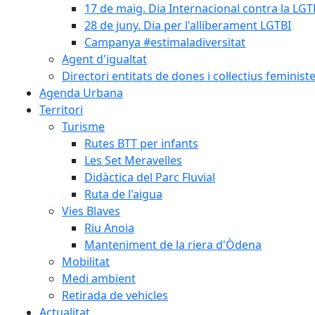
17 de maig. Dia Internacional contra la LGT
28 de juny. Dia per l'alliberament LGTBI
Campanya #estimaladiversitat
Agent d'igualtat
Directori entitats de dones i col·lectius feminist
Agenda Urbana
Territori
Turisme
Rutes BTT per infants
Les Set Meravelles
Didàctica del Parc Fluvial
Ruta de l'aigua
Vies Blaves
Riu Anoia
Manteniment de la riera d'Òdena
Mobilitat
Medi ambient
Retirada de vehicles
Actualitat