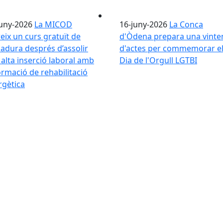
juny-2026
La MICOD
16-juny-2026
La Conca
eix un curs gratuït de
d'Òdena prepara una vinte
adura després d’assolir
d'actes per commemorar e
alta inserció laboral amb
Dia de l'Orgull LGTBI
ormació de rehabilitació
rgètica
nca d'Òdena