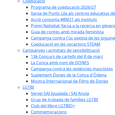
Coeducació
Programa de coeducació 2026/27
Xarxa de Punts Lila als centres educatius d
Acció conjunta #8M21 als instituts
Premi Nativitat Yarza a la recerca en gèner
Guia de contes amb mirada feminista
Campanya contra l'ús sexista de les joguin
Coeducació en les vocacions STEAM
Campanyes i activitats de sensibilització
13è Concurs de cartells del 8 de març
La Conca amb nom de DONES
Campanya contra les violències masclistes
Suplement Dones de la Conca d'Òdena
Mostra Internacional de Films de Dones
LGTBI
Servei SAI Igualada i SAI Anoia
Grup de trobada de famílies LGTBI
Club del llibre LGTBIQ+
Commemoracions