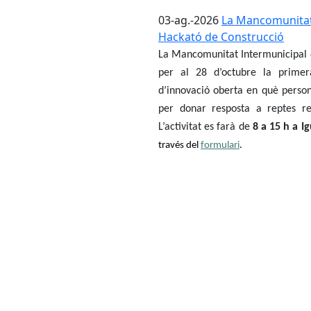
03-ag.-2026
La Mancomunitat
Hackató de Construcció
La Mancomunitat Intermunicipal 
per al 28 d’octubre
la
primer
d’innovació oberta en què persone
per donar resposta a reptes rea
L’activitat es farà de
8 a 15 h a I
través del
formulari
.