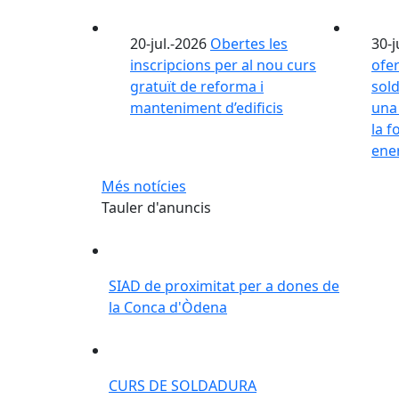
20-jul.-2026
Obertes les
30-
inscripcions per al nou curs
ofer
gratuït de reforma i
sold
manteniment d’edificis
una 
la f
ene
Més notícies
Tauler d'anuncis
SIAD de proximitat per a dones de la Co
SIAD de proximitat per a dones de
la Conca d'Òdena
CURS DE SOLDADURA
CURS DE SOLDADURA