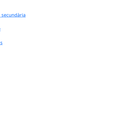
e secundària
e
es