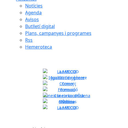
Notícies
Agenda
Avisos
Butlletí digital
Plans, campanyes i programes
Rss
Hemeroteca
La MICOD
Igualtat de gènere
Comerç
Previous
Formació
Coneix la conca d'Òdena
Notícies
La MICOD