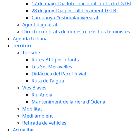
17 de maig. Dia Internacional contra la LGTB
28 de juny. Dia per l'alliberament LGTBI
Campanya #estimaladiversitat
Agent d'igualtat
Directori entitats de dones i col·lectius feministes
Agenda Urbana
Territori
Turisme
Rutes BTT per infants
Les Set Meravelles
Didàctica del Parc Fluvial
Ruta de l'aigua
Vies Blaves
Riu Anoia
Manteniment de la riera d'Òdena
Mobilitat
Medi ambient
Retirada de vehicles
Actualitat