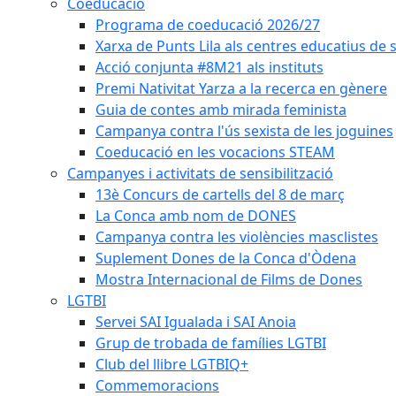
Coeducació
Programa de coeducació 2026/27
Xarxa de Punts Lila als centres educatius de
Acció conjunta #8M21 als instituts
Premi Nativitat Yarza a la recerca en gènere
Guia de contes amb mirada feminista
Campanya contra l'ús sexista de les joguines
Coeducació en les vocacions STEAM
Campanyes i activitats de sensibilització
13è Concurs de cartells del 8 de març
La Conca amb nom de DONES
Campanya contra les violències masclistes
Suplement Dones de la Conca d'Òdena
Mostra Internacional de Films de Dones
LGTBI
Servei SAI Igualada i SAI Anoia
Grup de trobada de famílies LGTBI
Club del llibre LGTBIQ+
Commemoracions