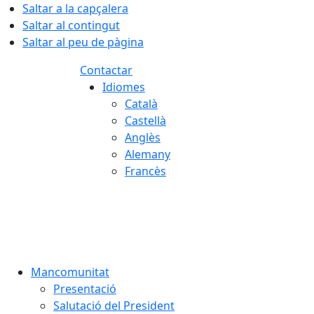
Saltar a la capçalera
Saltar al contingut
Saltar al peu de pàgina
Contactar
Idiomes
Català
Castellà
Anglès
Alemany
Francès
07.08.2026 | 05:11
Mancomunitat
Presentació
Salutació del President