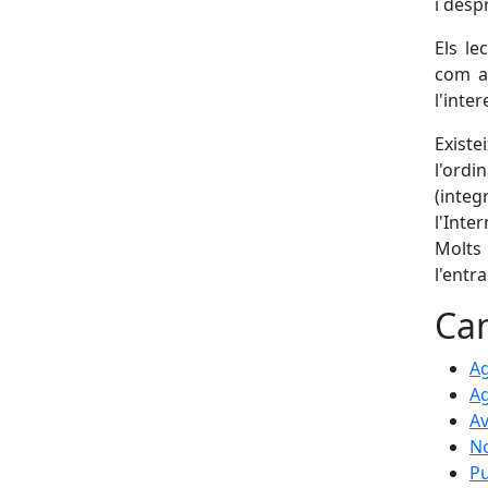
i desp
Els le
com ar
l'inter
Existe
l'ordi
(inte
l'Inte
Molts
l'entr
Can
A
Ag
Av
No
Pu