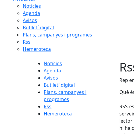
Notícies
Agenda
Avisos
Butlletí digital
Plans, campanyes i programes
Rss
Hemeroteca
Rs
Notícies
Agenda
Avisos
Rep en
Butlletí digital
Plans, campanyes i
Què é
programes
Rss
RSS és
Hemeroteca
servei
lector
hi ha 