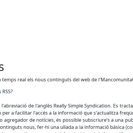
s
 temps real els nous continguts del web de l'Mancomunita
s RSS?
 l'abreviació de l'anglès Really Simple Syndication. Es trac
x per a facilitar l'accés a la informació que s'actualitza fr
 o agregador de notícies, és possible subscriure’s a una p
continguts nous, fer-hi una ullada a la informació bàsica (com