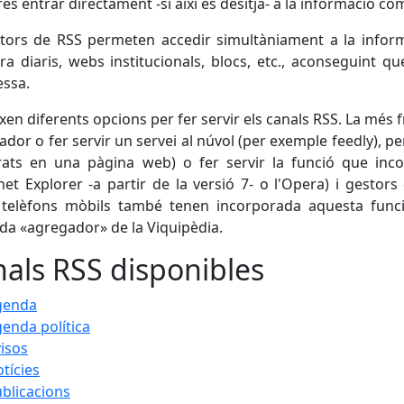
rés entrar directament -si així es desitja- a la informació c
ctors de RSS permeten accedir simultàniament a la informa
a diaris, webs institucionals, blocs, etc., aconseguint que
essa.
ixen diferents opcions per fer servir els canals RSS. La més 
nador o fer servir un servei al núvol (per exemple feedly), pe
grats en una pàgina web) o fer servir la funció que inc
rnet Explorer -a partir de la versió 7- o l'Opera) i gestor
 telèfons mòbils també tenen incorporada aquesta func
ada «agregador» de la Viquipèdia.
als RSS disponibles
genda
enda política
isos
tícies
blicacions