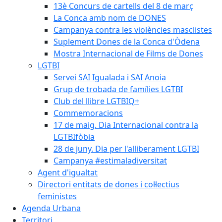
13è Concurs de cartells del 8 de març
La Conca amb nom de DONES
Campanya contra les violències masclistes
Suplement Dones de la Conca d'Òdena
Mostra Internacional de Films de Dones
LGTBI
Servei SAI Igualada i SAI Anoia
Grup de trobada de famílies LGTBI
Club del llibre LGTBIQ+
Commemoracions
17 de maig. Dia Internacional contra la
LGTBIfòbia
28 de juny. Dia per l'alliberament LGTBI
Campanya #estimaladiversitat
Agent d'igualtat
Directori entitats de dones i col·lectius
feministes
Agenda Urbana
Territori