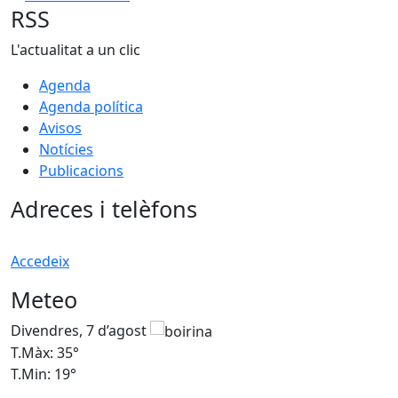
RSS
L'actualitat a un clic
Agenda
Agenda política
Avisos
Notícies
Publicacions
Adreces i telèfons
Accedeix
Meteo
Divendres, 7 d’agost
D
T.Màx: 35°
T
T.Min: 19°
T