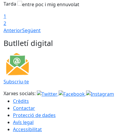
Tarda
T
1
2
Anterior
Següent
Butlletí digital
Subscriu-te
Xarxes socials:
Crèdits
Contactar
Protecció de dades
Avís legal
Accessibilitat