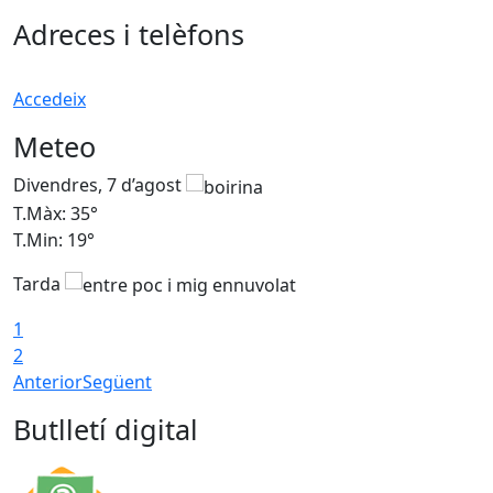
Adreces i telèfons
Accedeix
Meteo
Divendres, 7 d’agost
D
T.Màx: 35°
T
T.Min: 19°
T
Tarda
T
1
2
Anterior
Següent
Butlletí digital