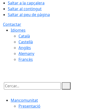
Saltar a la capçalera
Saltar al contingut
Saltar al peu de pàgina
Contactar
Idiomes
Català
Castellà
Anglès
Alemany
Francès
06.08.2026 | 16:59
Cercar:
Mancomunitat
Presentació