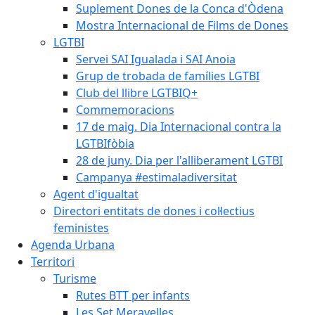
Suplement Dones de la Conca d'Òdena
Mostra Internacional de Films de Dones
LGTBI
Servei SAI Igualada i SAI Anoia
Grup de trobada de famílies LGTBI
Club del llibre LGTBIQ+
Commemoracions
17 de maig. Dia Internacional contra la
LGTBIfòbia
28 de juny. Dia per l'alliberament LGTBI
Campanya #estimaladiversitat
Agent d'igualtat
Directori entitats de dones i col·lectius
feministes
Agenda Urbana
Territori
Turisme
Rutes BTT per infants
Les Set Meravelles