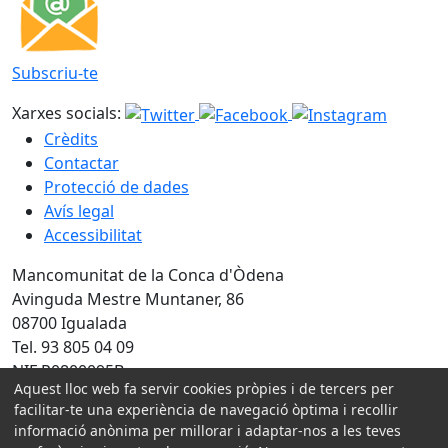
Subscriu-te
Xarxes socials:
Crèdits
Contactar
Protecció de dades
Avís legal
Accessibilitat
Mancomunitat de la Conca d'Òdena
Avinguda Mestre Muntaner, 86
08700 Igualada
Tel. 93 805 04 09
NIF P0800095B
Aquest lloc web fa servir cookies pròpies i de tercers per
facilitar-te una experiència de navegació òptima i recollir
Amb la col·laboració de:
informació anònima per millorar i adaptar-nos a les teves