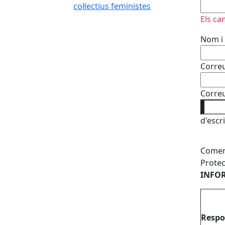
No om
col·lectius feministes
Els ca
Nom i
Correu
Correu
d'escr
Coment
Protec
INFOR
Respo