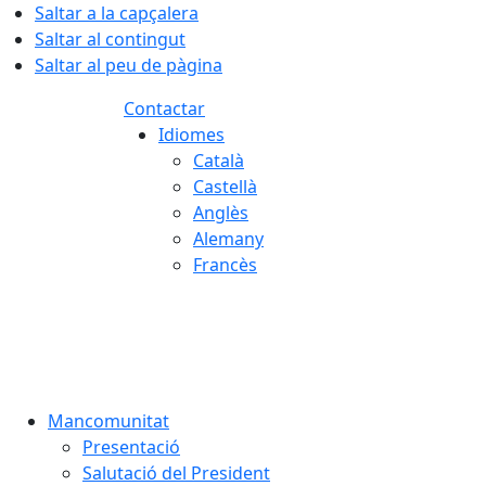
Saltar a la capçalera
Saltar al contingut
Saltar al peu de pàgina
Contactar
Idiomes
Català
Castellà
Anglès
Alemany
Francès
08.08.2026 | 01:46
Mancomunitat
Presentació
Salutació del President