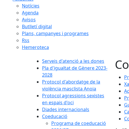
Notícies
Agenda
Avisos
Butlletí digital
Plans, campanyes i programes
Rss
Hemeroteca
Co
Serveis d'atenció a les dones
Pla d'igualtat de Gènere 2023-
2028
Pr
Protocol d'abordatge de la
Xa
violència masclista Anoia
Ac
Protocol agressions sexistes
Pr
en espais d'oci
Gu
Diades internacionals
Ca
Coeducació
Co
Programa de coeducació