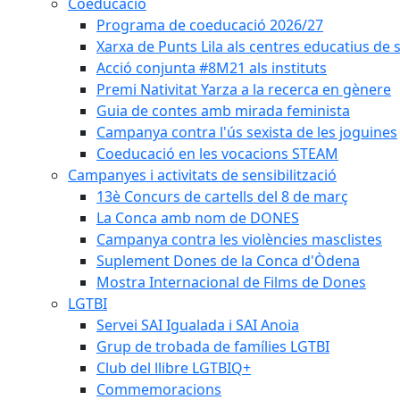
Coeducació
Programa de coeducació 2026/27
Xarxa de Punts Lila als centres educatius de
Acció conjunta #8M21 als instituts
Premi Nativitat Yarza a la recerca en gènere
Guia de contes amb mirada feminista
Campanya contra l'ús sexista de les joguines
Coeducació en les vocacions STEAM
Campanyes i activitats de sensibilització
13è Concurs de cartells del 8 de març
La Conca amb nom de DONES
Campanya contra les violències masclistes
Suplement Dones de la Conca d'Òdena
Mostra Internacional de Films de Dones
LGTBI
Servei SAI Igualada i SAI Anoia
Grup de trobada de famílies LGTBI
Club del llibre LGTBIQ+
Commemoracions