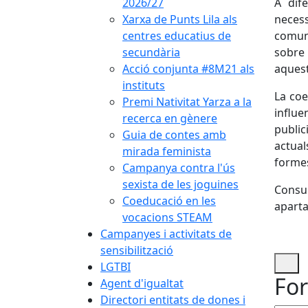
2026/27
A dife
Xarxa de Punts Lila als
necess
centres educatius de
comuni
secundària
sobre 
Acció conjunta #8M21 als
aquest
instituts
La coe
Premi Nativitat Yarza a la
influ
recerca en gènere
public
Guia de contes amb
actua
mirada feminista
forme
Campanya contra l'ús
sexista de les joguines
Consul
Coeducació en les
aparta
vocacions STEAM
Campanyes i activitats de
sensibilització
LGTBI
For
Agent d'igualtat
Directori entitats de dones i