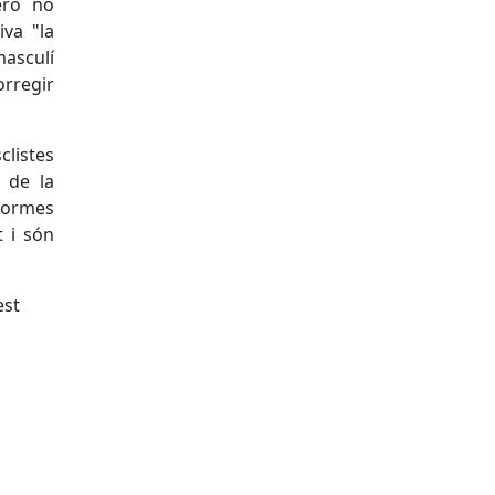
però no
iva "la
masculí
orregir
clistes
 de la
 formes
 i són
est