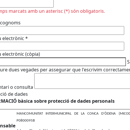
plir
mps marcats amb un asterisc (*) són obligatoris.
 cognoms
 electrònic
*
 electrònic (còpia)
S
iure dues vegades per assegurar que l'escrivim correctame
ari o consulta
ció de dades
MACIÓ bàsica sobre protecció de dades personals
MANCOMUNITAT INTERMUNICIPAL DE LA CONCA D'ÒDENA (MICOD)
P0800095B
nsable