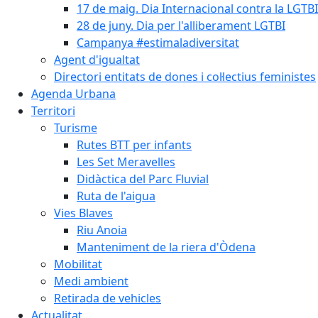
17 de maig. Dia Internacional contra la LGTB
28 de juny. Dia per l'alliberament LGTBI
Campanya #estimaladiversitat
Agent d'igualtat
Directori entitats de dones i col·lectius feministes
Agenda Urbana
Territori
Turisme
Rutes BTT per infants
Les Set Meravelles
Didàctica del Parc Fluvial
Ruta de l'aigua
Vies Blaves
Riu Anoia
Manteniment de la riera d'Òdena
Mobilitat
Medi ambient
Retirada de vehicles
Actualitat