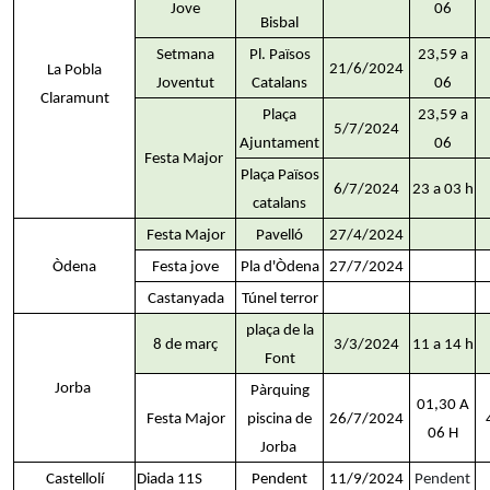
Jove
06
Bisbal
Setmana
Pl. Països
23,59 a
21/6/2024
La Pobla
Joventut
Catalans
06
Claramunt
Plaça
23,59 a
5/7/2024
Ajuntament
06
Festa Major
Plaça Països
6/7/2024
23 a 03 h
catalans
Festa Major
Pavelló
27/4/2024
Òdena
Festa jove
Pla d'Òdena
27/7/2024
Castanyada
Túnel terror
plaça de la
8 de març
3/3/2024
11 a 14 h
Font
Jorba
Pàrquing
01,30 A
Festa Major
piscina de
26/7/2024
06 H
Jorba
Castellolí
Diada 11S
Pendent
11/9/2024
Pendent