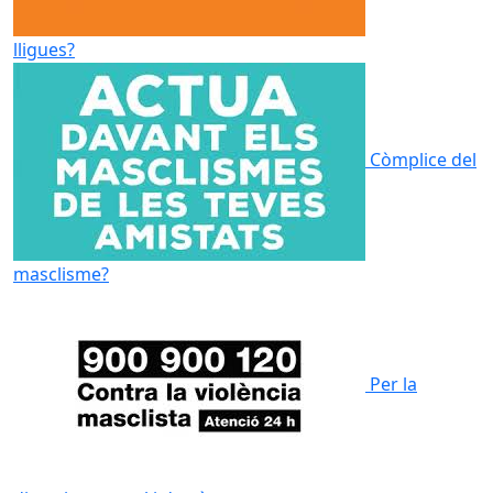
lligues?
Còmplice del
masclisme?
Per la