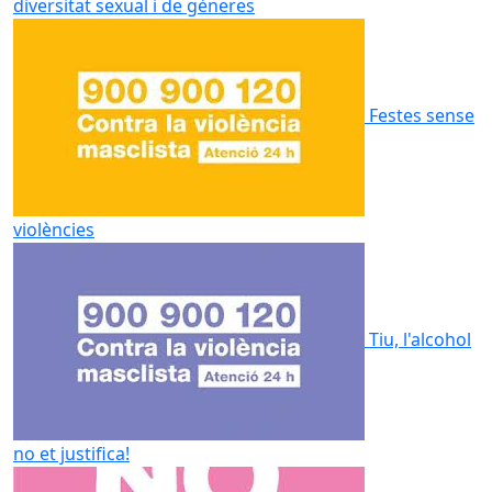
diversitat sexual i de gèneres
Festes sense
violències
Tiu, l'alcohol
no et justifica!