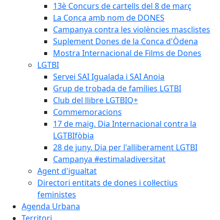
13è Concurs de cartells del 8 de març
La Conca amb nom de DONES
Campanya contra les violències masclistes
Suplement Dones de la Conca d'Òdena
Mostra Internacional de Films de Dones
LGTBI
Servei SAI Igualada i SAI Anoia
Grup de trobada de famílies LGTBI
Club del llibre LGTBIQ+
Commemoracions
17 de maig. Dia Internacional contra la
LGTBIfòbia
28 de juny. Dia per l'alliberament LGTBI
Campanya #estimaladiversitat
Agent d'igualtat
Directori entitats de dones i col·lectius
feministes
Agenda Urbana
Territori