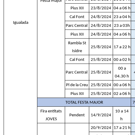
Festa Major
Pius XII
23/8/2024
04 a 06 h
Cal Font
24/8/2024
23 a 04 h
Igualada
Parc Central
24/8/2024
23 a 03h
Pius XII
24/8/2024
04 a 06 h
Rambla St
25/8/2024
17 a 22 h
Isidre
Cal Font
25/8/2024
00 a 02 h
00 a
Parc Central
25/8/2024
04.30 h
Pl de la Creu
25/8/2024
00 a 06 h
Pius XII
25/8/2024
02 a 06 h
TOTAL FESTA MAJOR
7
Fira entitats
10 a 14
Pendent
14/9/2024
JOVES
h
20/9/2024
17 a 21 h