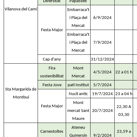
Diversitat
Papasseit
Vilanova del Camí
Embarraca't
i Plaça del
6/9/2024
Mercat
Festa Major
Embarraca't
i Plaça del
7/9/2024
Mercat
Cap d'any
31/12/2024
Fira
Mont
4/5/2024
22 a 01 h
sostenibilitat
Mercat
Festa Jove
pati Institut
5/7/2024
Sta Margarida de
Nucli antic
19/7/2024
23 a 04 h
Montbui
Mont
Festa Major
22,30 A
mercat Sant
20/7/2024
03,30
Maure
Ateneu
Carnestoltes
23,59 a
Gumersin
9/2/2024