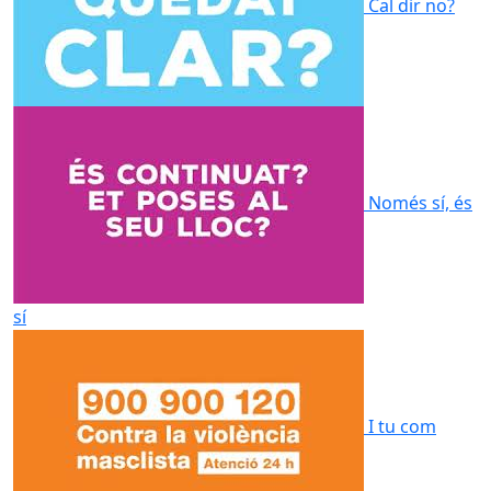
Cal dir no?
Només sí, és
sí
I tu com