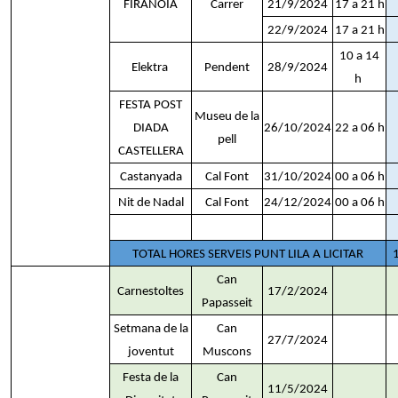
FIRANOIA
Carrer
21/9/2024
17 a 21 h
22/9/2024
17 a 21 h
10 a 14
Elektra
Pendent
28/9/2024
h
FESTA POST
Museu de la
DIADA
26/10/2024
22 a 06 h
pell
CASTELLERA
Castanyada
Cal Font
31/10/2024
00 a 06 h
Nit de Nadal
Cal Font
24/12/2024
00 a 06 h
TOTAL HORES SERVEIS PUNT LILA A LICITAR
Can
Carnestoltes
17/2/2024
Papasseit
Setmana de la
Can
27/7/2024
joventut
Muscons
Festa de la
Can
11/5/2024