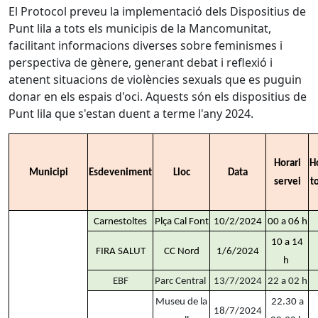
El Protocol preveu la implementació dels Dispositius de
Punt lila a tots els municipis de la Mancomunitat,
facilitant informacions diverses sobre feminismes i
perspectiva de gènere, generant debat i reflexió i
atenent situacions de violències sexuals que es puguin
donar en els espais d'oci. Aquests són els dispositius de
Punt lila que s'estan duent a terme l'any 2024.
Horari
H
Municipi
Esdeveniment
Lloc
Data
servei
t
Carnestoltes
Plça Cal Font
10/2/2024
00 a 06 h
10 a 14
FIRA SALUT
CC Nord
1/6/2024
h
EBF
Parc Central
13/7/2024
22 a 02 h
Museu de la
22.30 a
18/7/2024