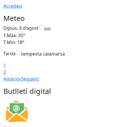
Accedeix
Meteo
Dijous, 6 d’agost
D
T.Màx: 35°
T
T.Min: 18°
T
Tarda
T
1
2
Anterior
Següent
Butlletí digital