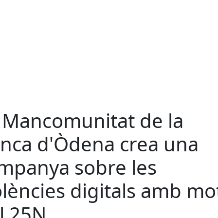
 Mancomunitat de la
nca d'Òdena crea una
mpanya sobre les
olències digitals amb mo
l 25N