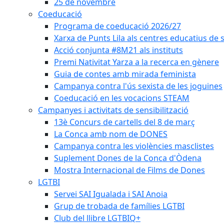
25 de novembre
Coeducació
Programa de coeducació 2026/27
Xarxa de Punts Lila als centres educatius de
Acció conjunta #8M21 als instituts
Premi Nativitat Yarza a la recerca en gènere
Guia de contes amb mirada feminista
Campanya contra l'ús sexista de les joguines
Coeducació en les vocacions STEAM
Campanyes i activitats de sensibilització
13è Concurs de cartells del 8 de març
La Conca amb nom de DONES
Campanya contra les violències masclistes
Suplement Dones de la Conca d'Òdena
Mostra Internacional de Films de Dones
LGTBI
Servei SAI Igualada i SAI Anoia
Grup de trobada de famílies LGTBI
Club del llibre LGTBIQ+