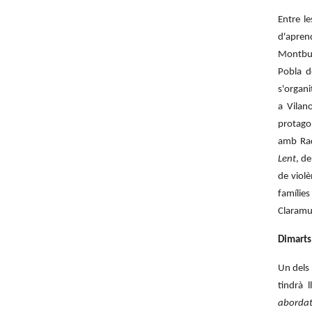
Entre l
d'apren
Montbui;
Pobla d
s'organi
a Vilan
protago
amb Raq
Lent
, d
de violè
famílie
Claramun
Dimarts 
Un dels
tindrà 
abordat