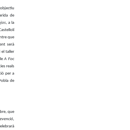
objectiu
arida de
ojos
, a la
stellolí
entre que
ent serà
 el taller
cle
A Foc
ies reals
ció per a
 Pobla de
bre, que
evenció,
elebrarà