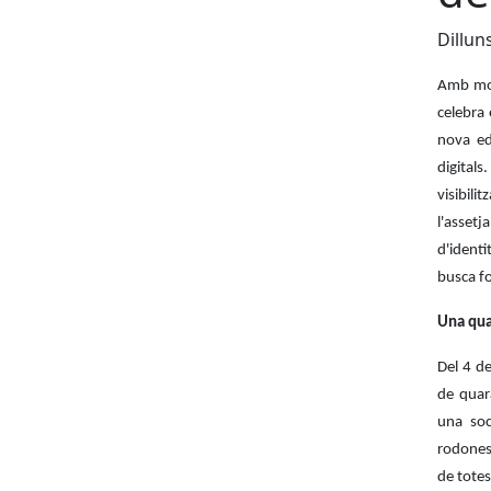
Dillun
Amb moti
celebra
nova ed
digitals
visibili
l'asset
d'identi
busca fo
Una qua
Del 4 d
de quar
una soci
rodones,
de totes