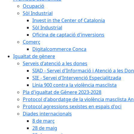
Ocupació
Sòl Industrial
Invest in the Center of Catalonia
Sòl Industrial
Oficina de captació d'inversions
Comerç
Digitalcommerce Conca
Igualtat de gènere
Serveis d'atenció a les dones
SIAD - Servei d'Informació i Atenció a les Do
SIE - Servei d'Intervenció Especialitzada
Línia 900 contra la violència masclista
Pla d'igualtat de Gènere 2023-2028
Protocol d'abordatge de la violència masclista An
Protocol agressions sexistes en espais d'oci
Diades internacionals
8 de març
28 de maig