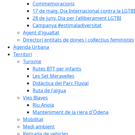
Commemoracions
17 de maig. Dia Internacional contra la LGTB
28 de juny. Dia per l'alliberament LGTBI
Campanya #estimaladiversitat
Agent d'igualtat
Directori entitats de dones i col·lectius feministes
Agenda Urbana
Territori
Turisme
Rutes BTT per infants
Les Set Meravelles
Didàctica del Parc Fluvial
Ruta de l'aigua
Vies Blaves
Riu Anoia
Manteniment de la riera d'Òdena
Mobilitat
Medi ambient
Retirada de vehicles