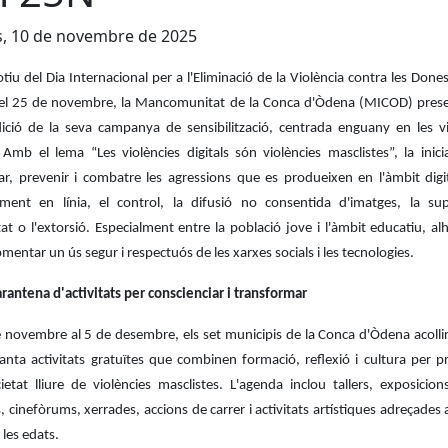
s, 10 de novembre de 2025
u del Dia Internacional per a l'Eliminació de la Violència contra les Done
 el 25 de novembre, la Mancomunitat de la Conca d'Òdena (MICOD) pres
ició de la seva campanya de sensibilització, centrada enguany en les vi
. Amb el lema “Les violències digitals són violències masclistes”, la inici
tzar, prevenir i combatre les agressions que es produeixen en l'àmbit dig
jament en línia, el control, la difusió no consentida d'imatges, la sup
tat o l'extorsió. Especialment entre la població jove i l'àmbit educatiu, a
mentar un ús segur i respectuós de les xarxes socials i les tecnologies.
rantena d'activitats per conscienciar i transformar
e novembre al 5 de desembre, els set municipis de la Conca d'Òdena acolli
anta activitats gratuïtes que combinen formació, reflexió i cultura per 
etat lliure de violències masclistes. L'agenda inclou tallers, exposicion
 cinefòrums, xerrades, accions de carrer i activitats artístiques adreçades 
 les edats.