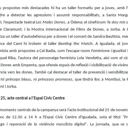
es propostes més destacades hi ha un taller formatiu per a joves, amb l'
dre a detectar les agressions i assumir responsabilitats, a Santa Marg
 l'espectacle teatral
Les Males Dones
, a Òdena; el cinefòrum
Te doy mis 
e Claramunt; i la Mostra Internacional de Films de Dones, a Jorba. A Ca
tza un taller d'autodefensa per a dones i el concert de Sandra Bautista, m
ova del Camí hi trobem el taller
Beating the Match
. A Igualada, el jov
nista amb propostes a Cal Badia, com l'escape room
Feminisme i igualtat
i
uel Riba, l'autora del personatge feminista Lola Vendetta, així com el ci
e Dones amb Empenta, que ofereix espais de reflexió i visibilització de vivènc
ncia vers les dones. També cal destacar el taller de prevenció i sensibilitza
s
Ni prínceps blaus, ni princeses promeses
, que tindrà lloc a Montbui, la
t i Jorba.
25, acte central a l'Espai Cívic Centre
 moments centrals de la campanya serà l'acte institucional del 25 de novem
lloc de 12.30 a 14 h a l'Espai Cívic Centre d'Igualada, sota el títol
“Pr
ge i reparació de la violència masclista digital”
. La jornada, que se c