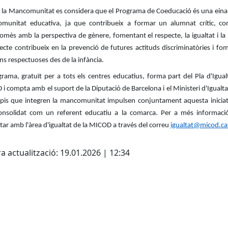
 la Mancomunitat es considera que el Programa de Coeducació és una eina 
omunitat educativa, ja que contribueix a formar un alumnat crític, con
mès amb la perspectiva de gènere, fomentant el respecte, la igualtat i la l
jecte contribueix en la prevenció de futures actituds discriminatòries i fo
ons respectuoses des de la infància.
grama, gratuït per a tots els centres educatius, forma part del Pla d'Igual
i compta amb el suport de la Diputació de Barcelona i el Ministeri d'Igualtat
pis que integren la mancomunitat impulsen conjuntament aquesta iniciat
onsolidat com un referent educatiu a la comarca. Per a més informaci
tar amb l'àrea d'igualtat de la MICOD a través del correu
igualtat@micod.ca
cebook
X
a actualització: 19.01.2026 | 12:34