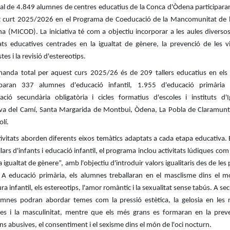
al de 4.849 alumnes de centres educatius de la Conca d'Òdena participara
 curt 2025/2026 en el Programa de Coeducació de la Mancomunitat de 
a (MICOD). La iniciativa té com a objectiu incorporar a les aules diversos 
tats educatives centrades en la igualtat de gènere, la prevenció de les v
tes i la revisió d'estereotips.
anda total per aquest curs 2025/26 és de 209 tallers educatius en els 
ciparan 337 alumnes d'educació infantil, 1.955 d'educació primària
ació secundària obligatòria i cicles formatius d'escoles i instituts d'I
va del Camí, Santa Margarida de Montbui, Òdena, La Pobla de Claramunt,
olí.
tivitats aborden diferents eixos temàtics adaptats a cada etapa educativa. 
llars d'infants i educació infantil, el programa inclou activitats lúdiques co
a igualtat de gènere”, amb l'objectiu d'introduir valors igualitaris des de les
 A educació primària, els alumnes treballaran en el masclisme dins el m
ura infantil, els estereotips, l'amor romàntic i la sexualitat sense tabús. A se
umnes podran abordar temes com la pressió estètica, la gelosia en les r
ves i la masculinitat, mentre que els més grans es formaran en la prev
ons abusives, el consentiment i el sexisme dins el món de l'oci nocturn.