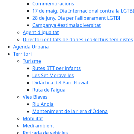
Commemoracions
17 de maig. Dia Internacional contra la LGTB
28 de juny. Dia per l'alliberament LGTBI
Campanya #estimaladiversitat
Agent d'igualtat
Directori entitats de dones i col·lectius feministes
Agenda Urbana
Territori
Turisme
Rutes BTT per infants
Les Set Meravelles
Didàctica del Parc Fluvial
Ruta de l'aigua
Vies Blaves
Riu Anoia
Manteniment de la riera d'Òdena
Mobilitat
Medi ambient
Retirada de vehicles