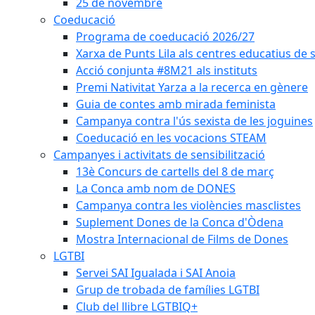
25 de novembre
Coeducació
Programa de coeducació 2026/27
Xarxa de Punts Lila als centres educatius de
Acció conjunta #8M21 als instituts
Premi Nativitat Yarza a la recerca en gènere
Guia de contes amb mirada feminista
Campanya contra l'ús sexista de les joguines
Coeducació en les vocacions STEAM
Campanyes i activitats de sensibilització
13è Concurs de cartells del 8 de març
La Conca amb nom de DONES
Campanya contra les violències masclistes
Suplement Dones de la Conca d'Òdena
Mostra Internacional de Films de Dones
LGTBI
Servei SAI Igualada i SAI Anoia
Grup de trobada de famílies LGTBI
Club del llibre LGTBIQ+