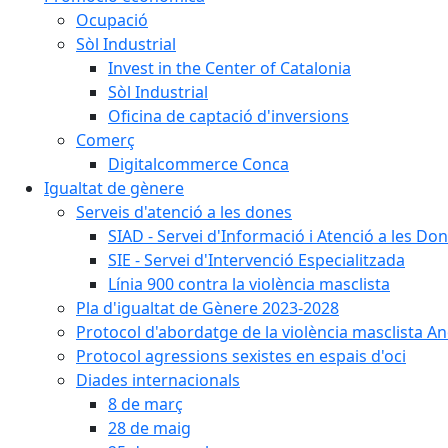
Ocupació
Sòl Industrial
Invest in the Center of Catalonia
Sòl Industrial
Oficina de captació d'inversions
Comerç
Digitalcommerce Conca
Igualtat de gènere
Serveis d'atenció a les dones
SIAD - Servei d'Informació i Atenció a les Do
SIE - Servei d'Intervenció Especialitzada
Línia 900 contra la violència masclista
Pla d'igualtat de Gènere 2023-2028
Protocol d'abordatge de la violència masclista An
Protocol agressions sexistes en espais d'oci
Diades internacionals
8 de març
28 de maig