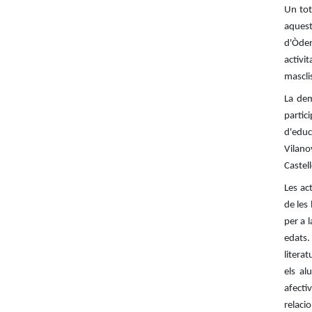
Un tot
aquest
d'Òden
activi
masclis
La dem
parti
d'educ
Vilano
Castell
Les ac
de les 
per a l
edats.
literat
els al
afecti
relaci