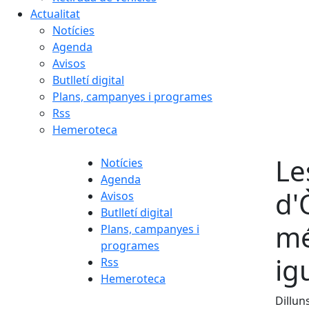
Actualitat
Notícies
Agenda
Avisos
Butlletí digital
Plans, campanyes i programes
Rss
Hemeroteca
Le
Notícies
Agenda
d'
Avisos
Butlletí digital
mé
Plans, campanyes i
programes
ig
Rss
Hemeroteca
Dillun