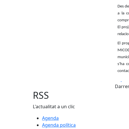
Des de
a la c
compro
El pro
relaci
El pro
MICOD 
munici
s'ha c
contac
Fa
Darrer
RSS
L'actualitat a un clic
Agenda
Agenda política