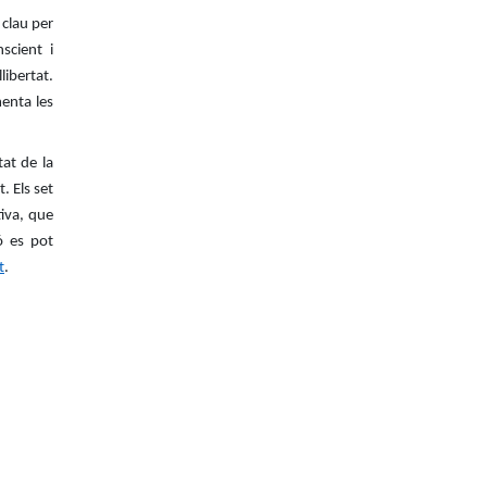
clau per
scient i
libertat.
menta les
tat de la
. Els set
iva, que
ó es pot
t
.