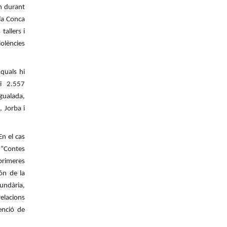
n durant
la Conca
tallers i
iolències
quals hi
 i 2.557
gualada,
 Jorba i
En el cas
m “Contes
 primeres
ón de la
cundària,
elacions
enció de