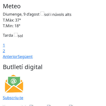
Meteo
Diumenge, 9 d’agost
D
T.Màx: 37°
T
T.Min: 18°
T
Tarda
T
1
2
Anterior
Següent
Butlletí digital
Subscriu-te