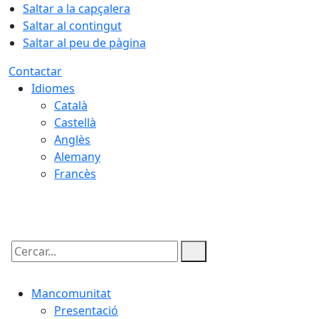
Saltar a la capçalera
Saltar al contingut
Saltar al peu de pàgina
Contactar
Idiomes
Català
Castellà
Anglès
Alemany
Francès
08.08.2026 | 14:41
Cercar:
Mancomunitat
Presentació