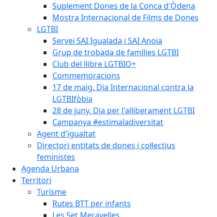
Suplement Dones de la Conca d'Òdena
Mostra Internacional de Films de Dones
LGTBI
Servei SAI Igualada i SAI Anoia
Grup de trobada de famílies LGTBI
Club del llibre LGTBIQ+
Commemoracions
17 de maig. Dia Internacional contra la
LGTBIfòbia
28 de juny. Dia per l'alliberament LGTBI
Campanya #estimaladiversitat
Agent d'igualtat
Directori entitats de dones i col·lectius
feministes
Agenda Urbana
Territori
Turisme
Rutes BTT per infants
Les Set Meravelles