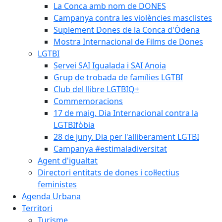
La Conca amb nom de DONES
Campanya contra les violències masclistes
Suplement Dones de la Conca d'Òdena
Mostra Internacional de Films de Dones
LGTBI
Servei SAI Igualada i SAI Anoia
Grup de trobada de famílies LGTBI
Club del llibre LGTBIQ+
Commemoracions
17 de maig. Dia Internacional contra la
LGTBIfòbia
28 de juny. Dia per l'alliberament LGTBI
Campanya #estimaladiversitat
Agent d'igualtat
Directori entitats de dones i col·lectius
feministes
Agenda Urbana
Territori
Turisme