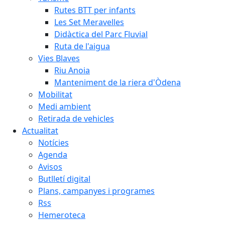
Rutes BTT per infants
Les Set Meravelles
Didàctica del Parc Fluvial
Ruta de l'aigua
Vies Blaves
Riu Anoia
Manteniment de la riera d'Òdena
Mobilitat
Medi ambient
Retirada de vehicles
Actualitat
Notícies
Agenda
Avisos
Butlletí digital
Plans, campanyes i programes
Rss
Hemeroteca