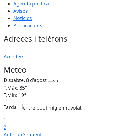
Agenda política
Avisos
Notícies
Publicacions
Adreces i telèfons
Accedeix
Meteo
Dissabte, 8 d’agost
D
T.Màx: 35°
T
T.Min: 19°
T
Tarda
1
2
Anterior
Següent