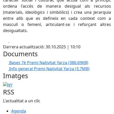
caràcter social i cultural, que actua com a principi,
ordena l'accés de manera desigual als recursos
(materials, ideològics i simbòlics) i crea una jerarquia
entre allò que es defineix en cada context com a
masculí o femení, articulant-se i reforçant altres
desigualtats.
Facebook
X
Darrera actualització: 30.10.2025 | 10:10
Documents
Bases 7è Premi Nativitat Yarza
(386.69KB)
Info general Premi Nativitat Yarza
(3.7MB)
Imatges
NY
RSS
L'actualitat a un clic
Agenda